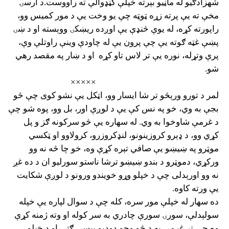
شهزادګیو له ماڼیو بېرته خپلې کڼډوالې ته راووست.د ارسۍ
مخې ته یې پرته زړه ټوټه چې یو وخت یې د مور کمیس وو،
راپورته کړه، له یوې څنډې یې اوږده ريښکۍ ووېسته او د ښۍ
پښې غټه ګوته یې چې پرون یې له چاودې وینې راوتلې وې،
پرې وتړله، نوره یې تر لاس تاو کړه
او د ښار په مقصد رهي
شو.
×××××
لمر د تورو ورېڅو تر شا ایسار وو، اټکل یې نشو کوی چې څو
بجې به وي، خو په نس کې یې د لوږې اور، بل وو، پوه شو چې
د غرمې شاوخوا به وي. له سهاره یې څو سرکونه ګز و پل
کړي وو، د ډېرو کروزینونو، لنډکروزرو، کرولاوو او ټکسي
موټرو په ښیښو یې صافي تېره کړې وه، خو چا څه نه وو
ورکړي، دموټرو د بندو ښیښو ترشا ناستو سورلیو ان د ده غږ
نه وو اورېدلی چې د خپلو وړو خویندو ورونو د لوږې شکایت
یې ورته کاوه.
ده سهار له خپلې مور سره، کله چې د سوال لپاره یې خپله
سولېدلې، سورۍ سورې چادري به سر کوله او وته ژمنه کړې
وه چې تر غرمې به د څو وچو ډوډیو پیسې ګټي او د خپلو