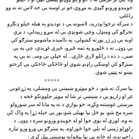
خویندو ورونو ګېډې به مړوي.خو تر اوسه یې څه لاس ته نه وو
راغلي.
د سرکه ترخوا ودرېد، لاسونه یې د تودېدو په هیله خپلو ډنګرو
تخرګو کې ومنډل، وچې شونډې یې له سړو رپېدلې، د پزې
اوبه یې ژر ژر پورته کشولې، په ناامېده ماشومو سترګو کې
یې ډوډۍ ته د څلورو په تمه څېرو، څېرې غړېدې، چې په بې
صبرۍ د ده د راتلو لارې څاري... له خپلې بې وسۍ نه یې په
سترګو کې اوښکې راډنډ شوې او څاڅکي څاڅکي یې کرختو
پښو ته ټیټې شوې.
×××××
بیا سرک ته شو، د څو موټرو ښیښې یې ومښلې، په ژړغوني
غږ او زاریو یې د ښیښې تر شا له موټر چلوونکو څخه د
مرستې غوښتنه وکړه، خو یوازې د نه په مانا له سر ښورولو
سره مخ شو. یو څل بیا نهیلی شو،نور یې خپله ژړا په واک کې
نه وه، لوږې له یوې خوا او له خویندو ورونو سره د ډوډۍ د
راوړلو ژمنې له بلې خوا ځوراوه، په سترګو یې ورو ورو تیاره
راخپرېده، له څانه یې بیا بېځوابه پوښتنې پیل کړې :