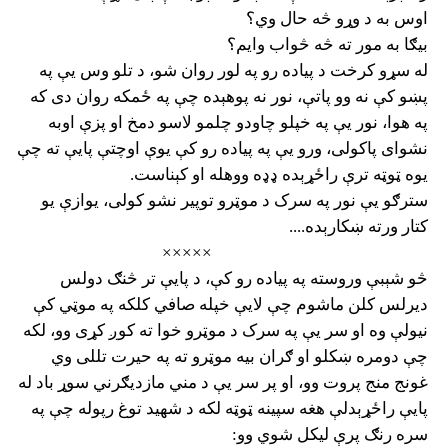
اوس به د وړو څه حال وي؟
بیګا به مور ته څه څواب وایم؟
له سړو کرخت د پیاده رو په لور روان شو، د تلو وس یې په
پښو کې نه وو پاتې، نور نه پوهېده چې په ځمکه روان دی که
په هوا، نور یې په خپلو چاودو چلمو لاسو دمخ او پزې اوبه
نشوای پاکولی، ورو یې په پیاده رو کې یوې اوچتې پایې ته چې
یوه ټوټه ترې راځړېده ډډه ووهله او کېناست.
سترګو یې نور په سرک د موټرو توپیر نشو کولی، یوازې یو
کتار ورته ښکارېده....
×××××
څو شېبې وروسته په پیاده رو کې، د پایې تر څنګ دولس
دیرلس کلن ماشوم چې لایې خپله صافي کلکه په موټي کې
نیولې وه او سر یې په سرک د موټرو خوا ته کوږ کړی وو، لکه
چې دومره ښکلو او ګران بیه موټرو ته په حیرت تللی وي
غونج منج پروت وو، او پر سر یې د مني مازدیګرني سوړ باد له
پایې راځړېدلې هغه سپینه ټوټه لکه د شهید توغ رپوله چې په
سره رنګ پرې لیکل شوي وو: