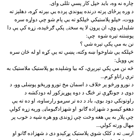
چاره نه وه، باید خپل کار پسې تللی وای.
د وره پرځای پرته درنده پیوندي پرده یې بېرته کړه، دهلېز ته
ووت، خپلو پلاستیکي څپلکو ته یې پام شو چې دواړه سره
شلېدلې وې، ان پرون لا په سختۍ پکې ګرځېده، زړه کې یې دا
پوښتنه تېره شوه
چې:
نن به مې پکې تېره شي ؟
څپلکه یې شاوخوا ښه وکته، پښې ته یې کړه او له څان سره
یې وویل:
څه نن مې پکې تېرېږي، که بیا وشلېده یو پلاستیک ملاستیک به
ترې راتاو کړم...
د نورو ورڅو پر خلاف د اسمان مخ تورو ورېڅو پوښلی وو، د
دوی د جونګړې تر څنګ د دوه پوړیزکور له دودکشه د
راوتونکي دود بوی، باد د ده تر سږمو رارساوه، او ده ته یې
دهغو کیسو د شهزاده ګانو
او شهزادګیوماڼۍ ورپه زړه کولې
چې پلار به یې هغه وخت چې ژوندی وو هره شپه د خوب پر
مهال ورته کولې...
ارسۍ ته د کلک شوي پلاستیک پړکېدو دی د شهزاده ګانو او