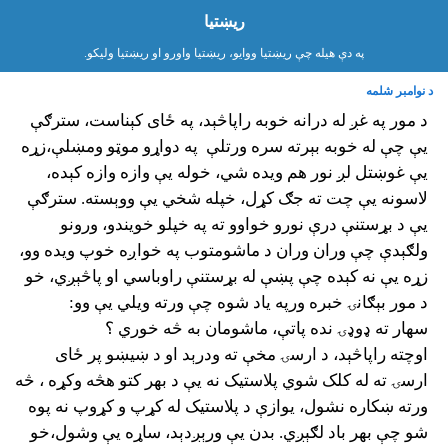
ريښتيا
په دې هیله چې ریښتیا ووایو، ریښتیا واورو او ریښتیا ولیکو.
د نوامبر شلمه
د مور په غږ له درانه خوبه راپاڅېد، په ځای کېناست، سترګې
یې چې له خوبه بېرته سره ورتلې
په دواړو موټو ومښلې،زړه
یې غوښتل لږ نور هم ویده شي، خوله یې وازه وازه کېده،
لاسونه یې چت ته جګ کړل، خپله شخي یې ووېسته. سترګې
یې د بړستنې درې نورو خواوو ته په خپلو خویندو، ورونو
ولګېدې چې وران وران د ماشومتوب په خواږه خوپ ویده وو،
زړه یې نه کېده چې پښې له بړستنې راوباسي او پاڅېږي، خو
د مور بېګانۍ خبره ورپه یاد شوه چې ورته ویلي یې وو:
سهار ته ډوډۍ نده پاتې، ماشومان به څه خوري ؟
اوچته راپاڅېد، د ارسۍ مخې ته ودرېد او د ښیښو پر ځای
ارسۍ ته له کلک شوي پلاستیک نه یې د بهر کتو هڅه وکړه ، څه
ورته ښکاره نشول، یوازې د پلاستیک له کړپ و کړوپ نه پوه
شو چې بهر باد لګېږي. بدن یې ورېږدېد، ساړه یې وشول،خو